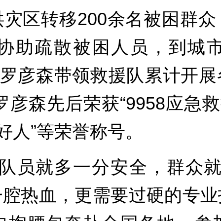
灾区转移200余名被困群
协助疏散被困人员，到城
月，罗彦森带领救援队累计开
罗彦森先后荣获“9958应急
好人”等荣誉称号。
，队员就多一分安全，群众就
一腔热血，更需要过硬的专业